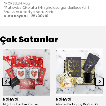
*PORSELEN Mug
*Patiswiss Çikolata (Nin çikolata gönderilecektir.)
*NOI & VOI Hediye Notu Zarfı
Kutu Boyutu ; 25x30x10
Çok Satanlar
NOİ&VOİ
NOİ&VOİ
14 Şubat Hediye Kutusu
Always Be Happy Doğum Günü Hediye Kutusu