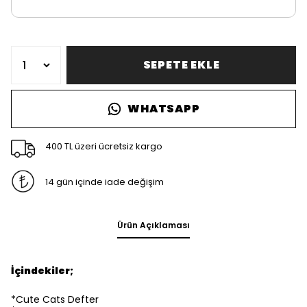
SEPETE EKLE
WHATSAPP
400 TL üzeri ücretsiz kargo
14 gün içinde iade değişim
Ürün Açıklaması
İçindekiler;
*Cute Cats Defter