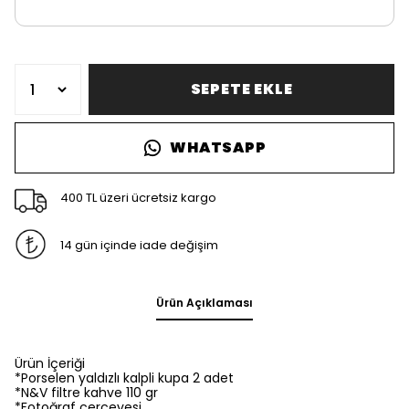
SEPETE EKLE
WHATSAPP
400 TL üzeri ücretsiz kargo
14 gün içinde iade değişim
Ürün Açıklaması
Ürün İçeriği
*Porselen yaldızlı kalpli kupa 2 adet
*N&V filtre kahve 110 gr
*Fotoğraf çerçevesi