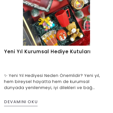
Yeni Yıl Kurumsal Hediye Kutuları
✨ Yeni Yıl Hediyesi Neden Önemlidir? Yeni yıl,
hem bireysel hayatta hem de kurumsal
dünyada yenilenmeyi, iyi dilekleri ve bağ
güçlendirmeyi temsil eder. Bu nedenle seçilecek
her bir yeni yıl hediyesi, karşımızdaki kişiye
DEVAMINI OKU
verdiğimiz değeri gösteren küçük ama etkili bir
dokunuştur.